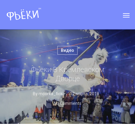
Видео
Фьёки В Кремлевском
Дворце
By
moorka_fioki
12 марта, 2018
No Comments